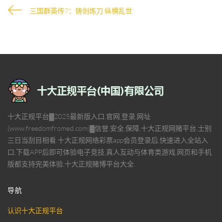
三国群英传7：铸剑炼刀 纵横乱世
十大正规平台▓2025最新版入口,官网,登录,网址
(www.freedomfromed.com)▓信誉,安全,保障,十大正规网赌平台,士别
三日当刮目相看.十大正规网络彩票app会员登录后,快速进入全站入
口,下载APP后即可体验电子竞技,真人互动与体育类游戏,网页和手机
版都支持完美体验,十大正规赌博平台大全.
导航
认识十大正规平台