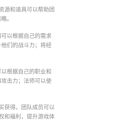
资源和道具可以帮助团
策略。
间可以根据自己的需求
升他们的战斗力；将经
可以根据自己的职业和
和攻击力；法师可以使
购买获得。团队成员可以
特权和福利，提升游戏体