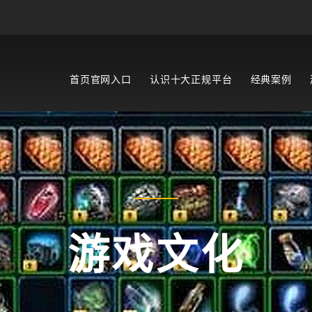
首页官网入口
认识十大正规平台
经典案例
游戏文化