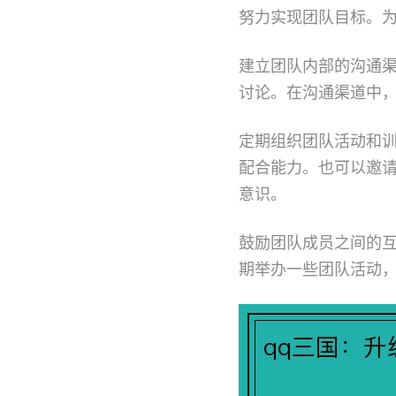
努力实现团队目标。
建立团队内部的沟通渠
讨论。在沟通渠道中
定期组织团队活动和
配合能力。也可以邀
意识。
鼓励团队成员之间的
期举办一些团队活动