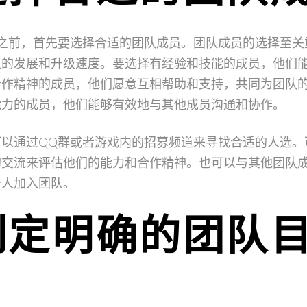
之前，首先要选择合适的团队成员。团队成员的选择至关
队的发展和升级速度。要选择有经验和技能的成员，他们
合作精神的成员，他们愿意互相帮助和支持，共同为团队
能力的成员，他们能够有效地与其他成员沟通和协作。
以通过QQ群或者游戏内的招募频道来寻找合适的人选。
的交流来评估他们的能力和合作精神。也可以与其他团队
个人加入团队。
制定明确的团队