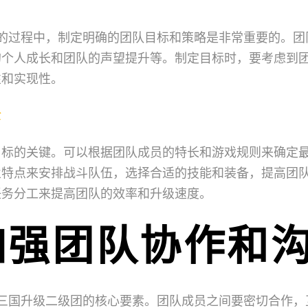
的过程中，制定明确的团队目标和策略是非常重要的。团
的个人成长和团队的声望提升等。制定目标时，要考虑到
性和实现性。
全
目标的关键。可以根据团队成员的特长和游戏规则来确定
业特点来安排战斗队伍，选择合适的技能和装备，提高团
任务分工来提高团队的效率和升级速度。
加强团队协作和
三国升级二级团的核心要素。团队成员之间要密切合作，