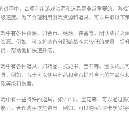
的过程中，合理利用游戏资源和道具是非常重要的。游戏
升级速度。为了合理利用游戏资源和道具，可以采取以下
游戏中有各种资源，如金币、经验、装备等。团队成员之
些资源。例如，可以将装备分配给战斗力较低的成员，提
成员，帮助他们快速升级。
游戏中有各种道具，如药品、技能书、宝石等。团队成员
道具。例如，战士可以使用药品和宝石提升自己的生命值
技能等级和伤害。
戏中有一些特殊的道具，如VIP卡、宝箱等，可以通过
能力，合理购买这些道具。例如，可以购买VIP卡享受