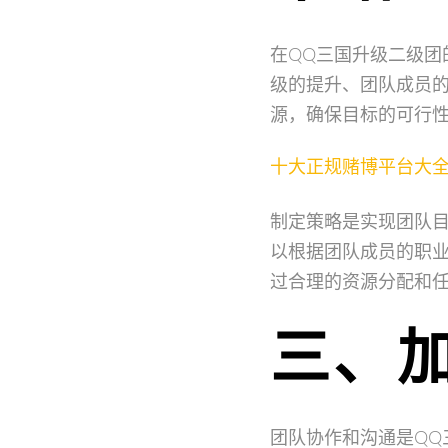
在QQ三国升级二级团
级的提升、团队成员
源，确保目标的可行
十大正规赌博平台大
制定策略是实现团队
以根据团队成员的职
过合理的资源分配和
三、
团队协作和沟通是QQ